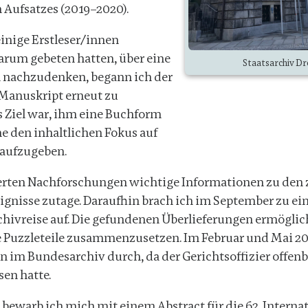
n Aufsatzes (2019–2020).
nige Erstleser/innen
arum gebeten hatten, über eine
Staatsarchiv D
 nachzudenken, begann ich der
 Manuskript erneut zu
s Ziel war, ihm eine Buchform
ne den inhaltlichen Fokus auf
 aufzugeben.
derten Nachforschungen wichtige Informationen zu den 
ignisse zutage. Daraufhin brach ich im September zu ei
chivreise auf. Die gefundenen Überlieferungen ermöglic
e Puzzleteile zusammenzusetzen. Im Februar und Mai 202
n im Bundesarchiv durch, da der Gerichtsoffizier offen
sen hatte.
 bewarb ich mich mit einem Abstract für die 62. Intern