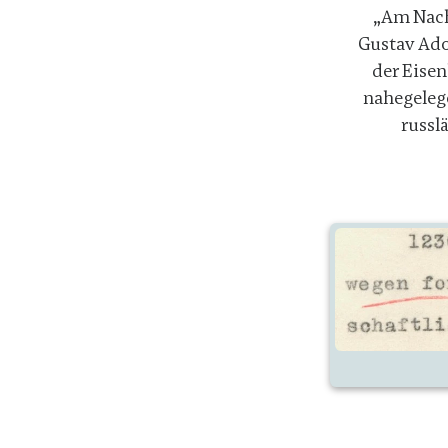
„Am Nachm
Gustav Ado
der Eise
nahegelege
russl