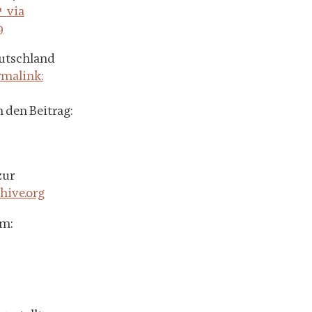
via
9
eutschland
rmalink:
 den Beitrag:
zur
chive.org
em: