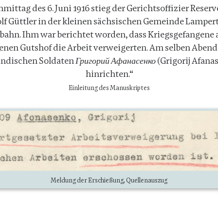
ittag des 6. Juni 1916 stieg der Gerichtsoffizier Reser
lf Güttler in der kleinen sächsischen Gemeinde Lamper
nbahn. Ihm war berichtet worden, dass Kriegsgefangene 
nen Gutshof die Arbeit verweigerten. Am selben Abend 
ändischen Soldaten Григорий Афанасенко (Grigorij Afana
hinrichten.“
Einleitung des Manuskriptes
Meldung der Erschießung, Quellenauszug