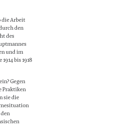
 die Arbeit
 durch den
ht des
hauptmannes
en und im
1914 bis 1918
 ein? Gegen
e Praktiken
n sie die
hmesituation
 den
hsischen