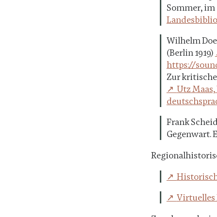
Sommer, im O
Landesbiblio
Wilhelm Doeg
(Berlin 1919)
https://sou
Zur kritisch
Utz Maas,
deutschsprac
Frank Scheid
Gegenwart. E
Regionalhistori
Historisc
Virtuelle