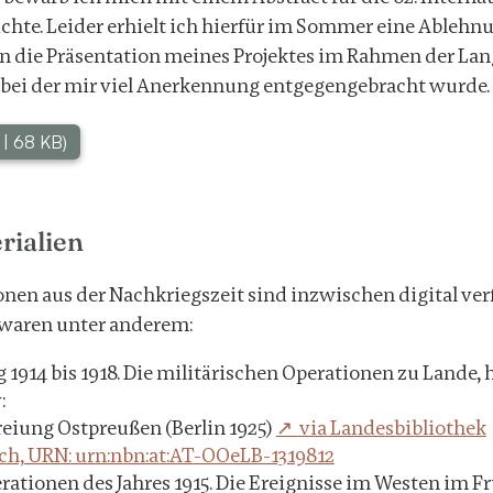
ichte. Leider erhielt ich hierfür im Sommer eine Ablehn
n die Präsentation meines Projektes im Rahmen der Lan
 bei der mir viel Anerkennung entgegengebracht wurde.
f | 68 KB)
rialien
onen aus der Nachkriegszeit sind inzwischen digital ver
 waren unter anderem:
 1914 bis 1918. Die militärischen Operationen zu Lande, 
:
freiung Ostpreußen (Berlin 1925)
via Landesbibliothek
ch, URN: urn:nbn:at:AT-OOeLB-1319812
erationen des Jahres 1915. Die Ereignisse im Westen im F