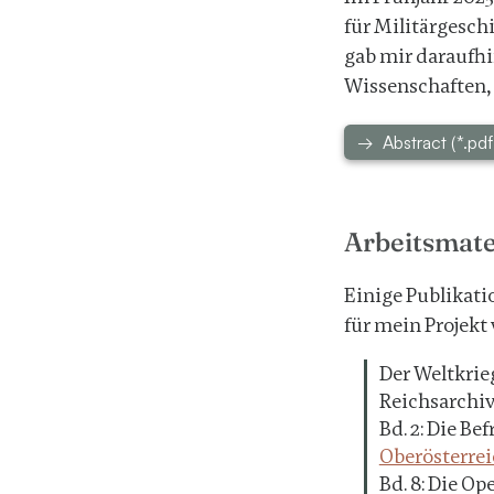
für Militärgesch
gab mir daraufhi
Wissenschaften,
Abstract (*.pd
Arbeitsmate
Einige Publikati
für mein Projekt
Der Weltkrieg
Reichsarchiv
Bd. 2: Die Be
Oberösterrei
Bd. 8: Die Op