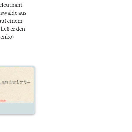
veleutnant
tswalde aus
auf einem
ließ er den
senko)