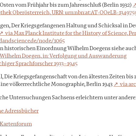
sten vom Frühjahr bis zum Jahresschluß (Berlin 1932)
thek Oberösterreich, URN: urn:nbn:at:AT-OOeLB-134975
en, Der Kriegsgefangenen Haltung und Schicksal in D
via Max Planck Institute for the History of Science, Pe
ndandscience.de/node/1065
en historischen Einordnung Wilhelm Doegens siehe auch
 Wilhelm Doegen, in: Verfolgung und Auswanderung
higer Sprachforscher 1933–1945
l, Die Kriegsgefangenschaft von den ältesten Zeiten bis 
ine völkerrechtliche Monographie, Berlin 1943
via ar
sche Untersuchungen Sachsens erleichtern unter ander
he Adressbücher
s Kartenforum