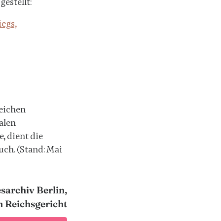
estellt:
iegs,
reichen
alen
, dient die
uch.
(Stand: Mai
sarchiv Berlin,
 Reichsgericht