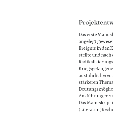
Projektent
Das erste Manuskr
angelegt gewesen
Ereignis in den 
stellte und nach
Radikalisierun
Kriegsgefangene
ausführlicheren 
stärkeren Thema
Deutungsmöglich
Ausführungen z
Das Manuskript 
(Literatur-)Rech