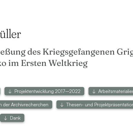
üller
ießung des Kriegsgefangenen Grig
o im Ersten Weltkrieg
Projektentwicklung 2017–2022
Arbeitsmaterialie
 der Archivrecherchen
Thesen- und Projektpräsentati
Dank