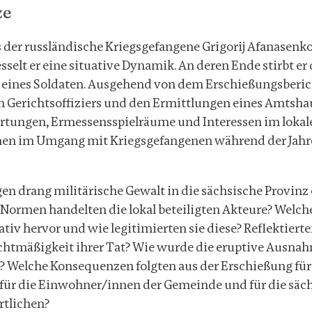
ze
ls der russländische Kriegsgefangene Grigorij Afanasenko
sselt er eine situative Dynamik. An deren Ende stirbt er
s eines Soldaten. Ausgehend von dem Erschießungsberic
n Gerichtsoffiziers und den Ermittlungen eines Amts
rtungen, Ermessensspielräume und Interessen im lokal
en im Umgang mit Kriegsgefangenen während der Jahre 
n drang militärische Gewalt in die sächsische Provinz
 Normen handelten die lokal beteiligten Akteure? Welch
ativ hervor und wie legitimierten sie diese? Reflektierte
chtmäßigkeit ihrer Tat? Wie wurde die eruptive Ausna
elche Konsequenzen folgten aus der Erschießung für
, für die Einwohner/innen der Gemeinde und für die säc
rtlichen?