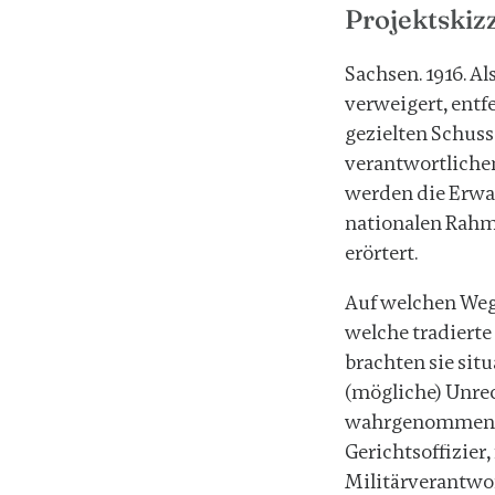
Projektskiz
Sachsen. 1916. A
verweigert, entfe
gezielten Schus
verantwortliche
werden die Erwa
nationalen Rahm
erörtert.
Auf welchen Wege
welche tradierte
brachten sie situ
(mögliche) Unre
wahrgenommen? W
Gerichtsoffizier
Militärverantwo