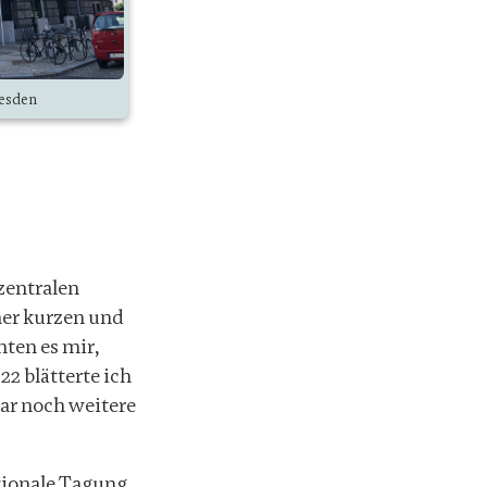
resden
zentralen
ner kurzen und
hten es mir,
2 blätterte ich
bar noch weitere
ationale Tagung