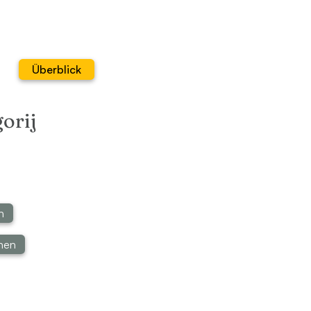
Überblick
orij
n
onen