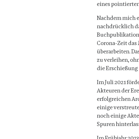
eines pointierte
Nachdem mich ei
nachdrücklich d
Buchpublikation
Corona-Zeit das
überarbeiten. Da
zu verleihen, oh
die Erschießung
Im Juli 2021 för
Akteuren der Ere
erfolgreichen Ar
einige verstreut
noch einige Akte
Spuren hinterlas
Im Frühjahr 2023